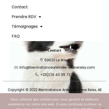
a
l
Contact
t
Prendre RDV
Témoignages
FAQ
Contact
69620 Le Breuil
info@bientraitanceanimale-elianereiss.com
+33(0)6 40 09 73 21
Copyright © 2022 Bientraitance Animale Eliane Reiss, All
rights reserved. Site web réalisé par
Leman Web Digital
.
Nous utilisons des cookies pour vous garantir la meilleure
expérience sur notre site web. Si vous continuez à utiliser ce