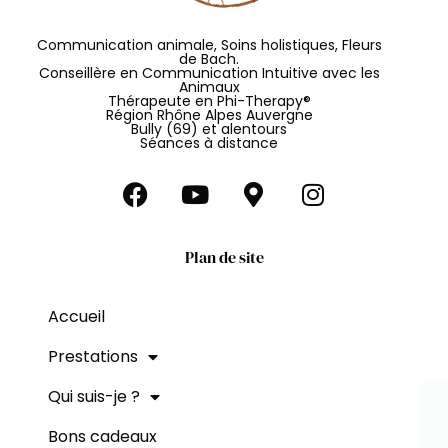
Communication animale, Soins holistiques, Fleurs
de Bach.
Conseillère en Communication Intuitive avec les
Animaux
Thérapeute en Phi-Therapy®
Région Rhône Alpes Auvergne
Bully (69) et alentours
Séances à distance
F
Y
M
I
a
o
a
n
c
u
p
s
e
t
-
t
Plan de site
b
u
m
a
o
b
a
g
Accueil
o
e
r
r
k
k
a
Prestations
e
m
Qui suis-je ?
r
-
Bons cadeaux